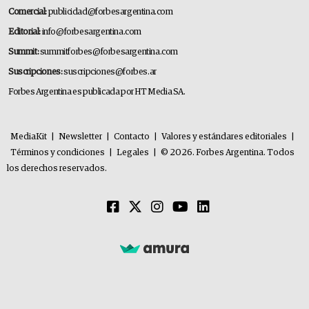
Comercial:
publicidad@forbesargentina.com
Editorial:
info@forbesargentina.com
Summit:
summitforbes@forbesargentina.com
Suscripciones:
suscripciones@forbes.ar
Forbes Argentina es publicada por HT Media SA.
MediaKit
|
Newsletter
|
Contacto
|
Valores y estándares editoriales
|
Términos y condiciones
|
Legales
|
© 2026. Forbes Argentina. Todos
los derechos reservados.