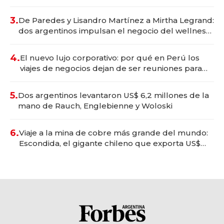
gastronómico que revoluciona las marcas "fast
premium"
3.
De Paredes y Lisandro Martínez a Mirtha Legrand:
dos argentinos impulsan el negocio del wellness
deportivo y el cuidado corporal
4.
El nuevo lujo corporativo: por qué en Perú los
viajes de negocios dejan de ser reuniones para
convertirse en experiencias transformadoras
5.
Dos argentinos levantaron US$ 6,2 millones de la
mano de Rauch, Englebienne y Woloski
6.
Viaje a la mina de cobre más grande del mundo:
Escondida, el gigante chileno que exporta US$
14.000 millones anuales