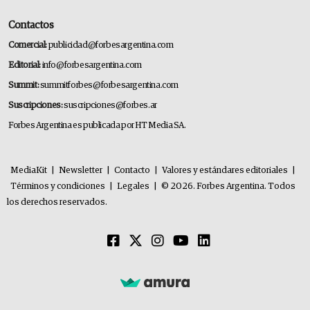
Contactos
Comercial:
publicidad@forbesargentina.com
Editorial:
info@forbesargentina.com
Summit:
summitforbes@forbesargentina.com
Suscripciones:
suscripciones@forbes.ar
Forbes Argentina es publicada por HT Media SA.
MediaKit
|
Newsletter
|
Contacto
|
Valores y estándares editoriales
|
Términos y condiciones
|
Legales
|
© 2026. Forbes Argentina. Todos
los derechos reservados.