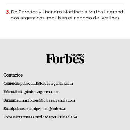
gastronómico que revoluciona las marcas "fast
premium"
3.
De Paredes y Lisandro Martínez a Mirtha Legrand:
dos argentinos impulsan el negocio del wellness
deportivo y el cuidado corporal
Contactos
Comercial:
publicidad@forbesargentina.com
Editorial:
info@forbesargentina.com
Summit:
summitforbes@forbesargentina.com
Suscripciones:
suscripciones@forbes.ar
Forbes Argentina es publicada por HT Media SA.