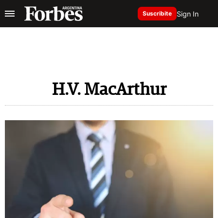
Sign In
Suscribite
H.V. MacArthur