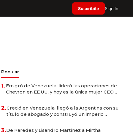
Suscribite
Sign In
Popular
1.
Emigró de Venezuela, lideró las operaciones de
Chevron en EE.UU. y hoy es la única mujer CEO
en Vaca Muerta
2.
Creció en Venezuela, llegó a la Argentina con su
título de abogado y construyó un imperio
gastronómico que revoluciona las marcas "fast
premium"
3.
De Paredes y Lisandro Martínez a Mirtha