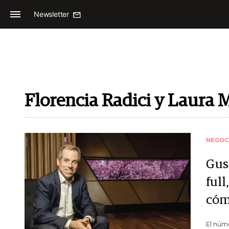
Newsletter
Florencia Radici y Laura 
NEGOC
Gus
full
cóm
El núm