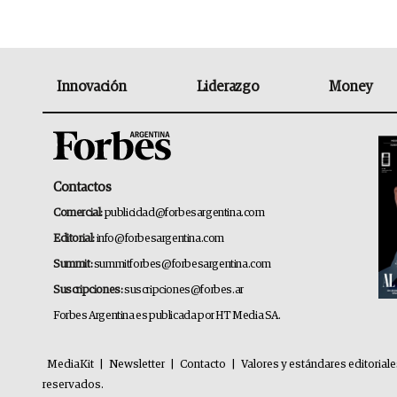
Innovación
Liderazgo
Money
Contactos
Comercial:
publicidad@forbesargentina.com
Editorial:
info@forbesargentina.com
Summit:
summitforbes@forbesargentina.com
Suscripciones:
suscripciones@forbes.ar
Forbes Argentina es publicada por HT Media SA.
MediaKit
|
Newsletter
|
Contacto
|
Valores y estándares editorial
reservados.