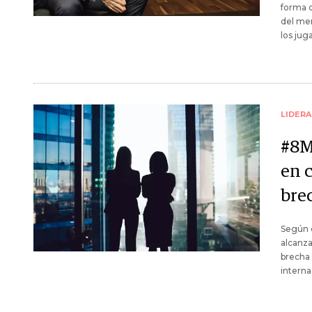
forma d
del mer
los jug
LIDER
#8M
en 
bre
Según 
alcanza
brecha 
interna