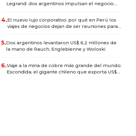
Legrand: dos argentinos impulsan el negocio
del wellness deportivo y el cuidado corporal
4.
El nuevo lujo corporativo: por qué en Perú los
viajes de negocios dejan de ser reuniones para
convertirse en experiencias transformadoras
5.
Dos argentinos levantaron US$ 6,2 millones de
la mano de Rauch, Englebienne y Woloski
6.
Viaje a la mina de cobre más grande del mundo:
Escondida, el gigante chileno que exporta US$
14.000 millones anuales