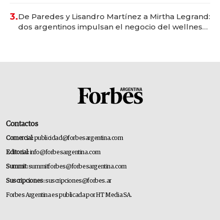
gastronómico que revoluciona las marcas "fast
premium"
3.
De Paredes y Lisandro Martínez a Mirtha Legrand:
dos argentinos impulsan el negocio del wellness
deportivo y el cuidado corporal
Contactos
Comercial:
publicidad@forbesargentina.com
Editorial:
info@forbesargentina.com
Summit:
summitforbes@forbesargentina.com
Suscripciones:
suscripciones@forbes.ar
Forbes Argentina es publicada por HT Media SA.