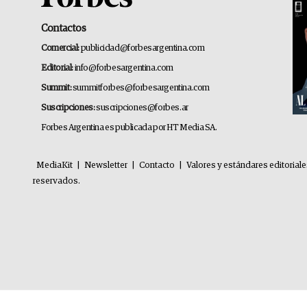
Contactos
Comercial:
publicidad@forbesargentina.com
Editorial:
info@forbesargentina.com
Summit:
summitforbes@forbesargentina.com
Suscripciones:
suscripciones@forbes.ar
Forbes Argentina es publicada por HT Media SA.
MediaKit
|
Newsletter
|
Contacto
|
Valores y estándares editorial
reservados.