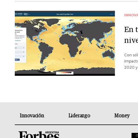
INNOV
En 
niv
Con sól
impacto
2020 y
Innovación
Liderazgo
Money