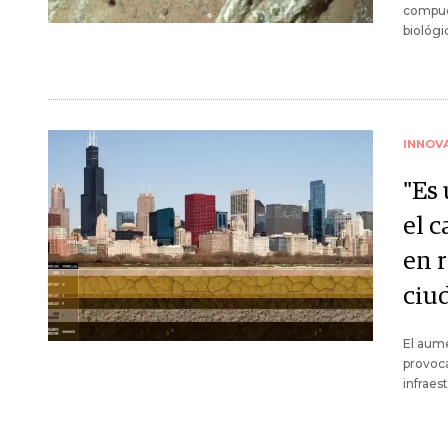
compues
biológi
INNOV
"Es
el 
en r
ciu
El aume
provoca
infraes