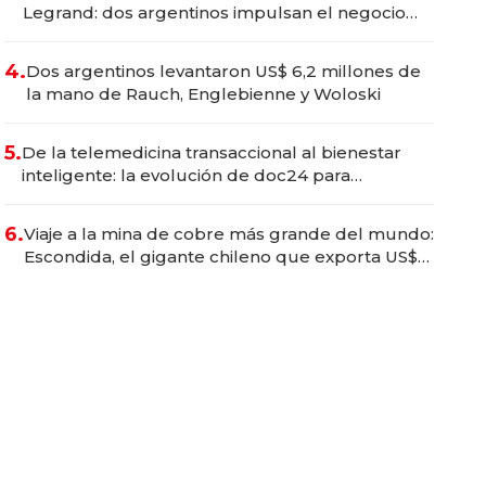
Legrand: dos argentinos impulsan el negocio
del wellness deportivo y el cuidado corporal
4.
Dos argentinos levantaron US$ 6,2 millones de
la mano de Rauch, Englebienne y Woloski
5.
De la telemedicina transaccional al bienestar
inteligente: la evolución de doc24 para
transformar a las organizaciones
6.
Viaje a la mina de cobre más grande del mundo:
Escondida, el gigante chileno que exporta US$
14.000 millones anuales