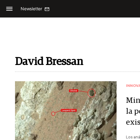
Newsletter
David Bressan
INNOV
Min
la 
exi
Los aná