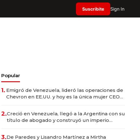
Suscribite
Sign In
Popular
1.
Emigró de Venezuela, lideró las operaciones de
Chevron en EE.UU. y hoy es la única mujer CEO
en Vaca Muerta
2.
Creció en Venezuela, llegó a la Argentina con su
título de abogado y construyó un imperio
gastronómico que revoluciona las marcas "fast
premium"
3.
De Paredes y Lisandro Martínez a Mirtha