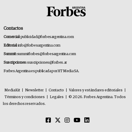
Contactos
Comercial:
publicidad@forbesargentina.com
Editorial:
info@forbesargentina.com
Summit:
summitforbes@forbesargentina.com
Suscripciones:
suscripciones@forbes.ar
Forbes Argentina es publicada por HT Media SA.
MediaKit
|
Newsletter
|
Contacto
|
Valores y estándares editoriales
|
Términos y condiciones
|
Legales
|
© 2026. Forbes Argentina. Todos
los derechos reservados.