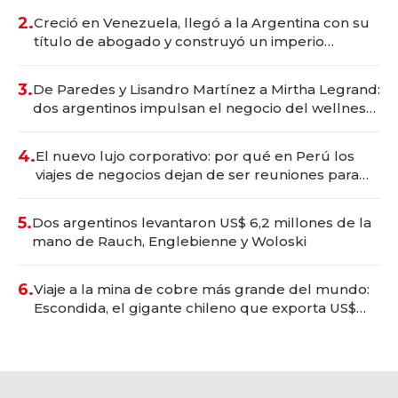
2.
Creció en Venezuela, llegó a la Argentina con su
título de abogado y construyó un imperio
gastronómico que revoluciona las marcas "fast
premium"
3.
De Paredes y Lisandro Martínez a Mirtha Legrand:
dos argentinos impulsan el negocio del wellness
deportivo y el cuidado corporal
4.
El nuevo lujo corporativo: por qué en Perú los
viajes de negocios dejan de ser reuniones para
convertirse en experiencias transformadoras
5.
Dos argentinos levantaron US$ 6,2 millones de la
mano de Rauch, Englebienne y Woloski
6.
Viaje a la mina de cobre más grande del mundo:
Escondida, el gigante chileno que exporta US$
14.000 millones anuales