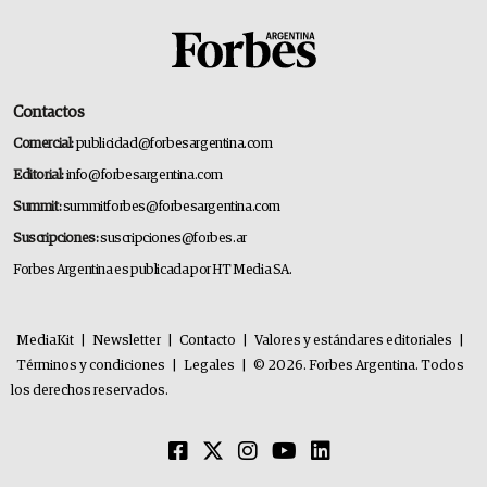
Contactos
Comercial:
publicidad@forbesargentina.com
Editorial:
info@forbesargentina.com
Summit:
summitforbes@forbesargentina.com
Suscripciones:
suscripciones@forbes.ar
Forbes Argentina es publicada por HT Media SA.
MediaKit
|
Newsletter
|
Contacto
|
Valores y estándares editoriales
|
Términos y condiciones
|
Legales
|
© 2026. Forbes Argentina. Todos
los derechos reservados.