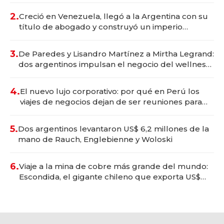
2.
Creció en Venezuela, llegó a la Argentina con su
título de abogado y construyó un imperio
gastronómico que revoluciona las marcas "fast
premium"
3.
De Paredes y Lisandro Martínez a Mirtha Legrand:
dos argentinos impulsan el negocio del wellness
deportivo y el cuidado corporal
4.
El nuevo lujo corporativo: por qué en Perú los
viajes de negocios dejan de ser reuniones para
convertirse en experiencias transformadoras
5.
Dos argentinos levantaron US$ 6,2 millones de la
mano de Rauch, Englebienne y Woloski
6.
Viaje a la mina de cobre más grande del mundo:
Escondida, el gigante chileno que exporta US$
14.000 millones anuales