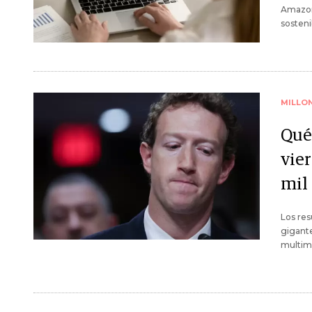
Amazon
sosteni
MILLO
Qué
vie
mil
Los res
gigante
multimi