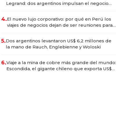
Legrand: dos argentinos impulsan el negocio
del wellness deportivo y el cuidado corporal
4.
El nuevo lujo corporativo: por qué en Perú los
viajes de negocios dejan de ser reuniones para
convertirse en experiencias transformadoras
5.
Dos argentinos levantaron US$ 6,2 millones de
la mano de Rauch, Englebienne y Woloski
6.
Viaje a la mina de cobre más grande del mundo:
Escondida, el gigante chileno que exporta US$
14.000 millones anuales