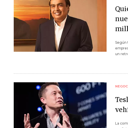
Quié
nue
mil
Según t
empres
un retr
NEGOC
Tesl
veh
La comp