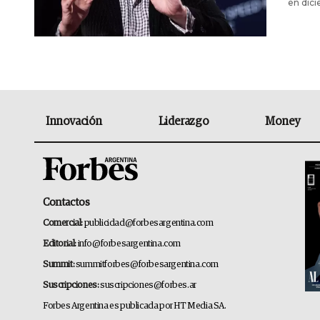
en dic
Innovación
Liderazgo
Money
Contactos
Comercial:
publicidad@forbesargentina.com
Editorial:
info@forbesargentina.com
Summit:
summitforbes@forbesargentina.com
Suscripciones:
suscripciones@forbes.ar
Forbes Argentina es publicada por HT Media SA.