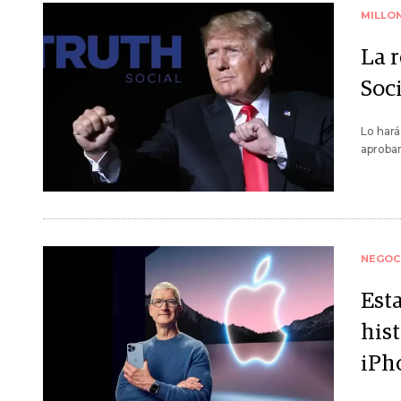
MILLO
La 
Soci
Lo hará
aprobar
NEGOC
Est
his
iPh