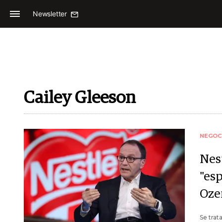
Newsletter
Cailey Gleeson
NEGOC
Nes
"es
Oze
Se trat