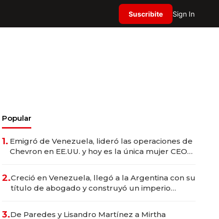
Suscribite
Sign In
Popular
1.
Emigró de Venezuela, lideró las operaciones de
Chevron en EE.UU. y hoy es la única mujer CEO
en Vaca Muerta
2.
Creció en Venezuela, llegó a la Argentina con su
título de abogado y construyó un imperio
gastronómico que revoluciona las marcas "fast
premium"
3.
De Paredes y Lisandro Martínez a Mirtha