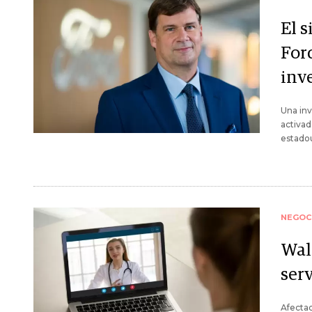
El s
For
inve
Una inv
activad
estado
NEGOC
Walm
serv
Afectad