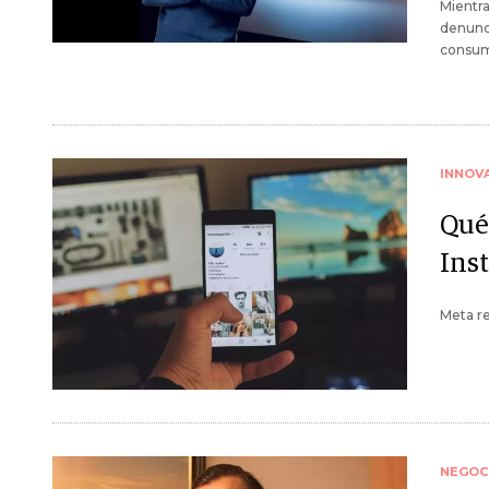
Mientra
denunci
consum
INNOV
Qué
Ins
Meta re
NEGOC