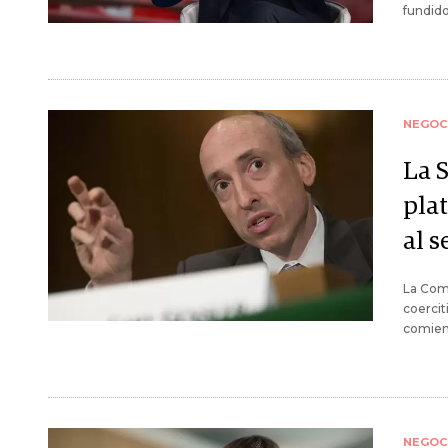
fundido
NEGOC
La 
pla
al s
La Comi
coercit
comienz
NEGOC