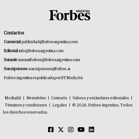
Contactos
Comercial:
publicidad@forbesargentina.com
Editorial:
info@forbesargentina.com
Summit:
summitforbes@forbesargentina.com
Suscripciones:
suscripciones@forbes.ar
Forbes Argentina es publicada por HT Media SA.
MediaKit
|
Newsletter
|
Contacto
|
Valores y estándares editoriales
|
Términos y condiciones
|
Legales
|
© 2026. Forbes Argentina. Todos
los derechos reservados.