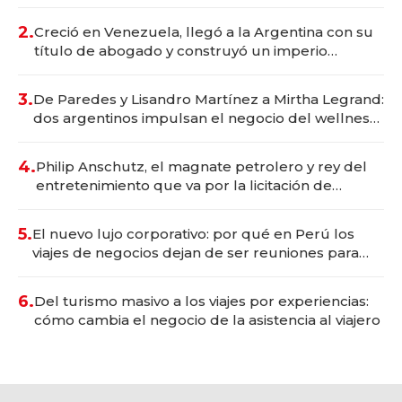
Vaca Muerta
2.
Creció en Venezuela, llegó a la Argentina con su
título de abogado y construyó un imperio
gastronómico que revoluciona las marcas "fast
premium"
3.
De Paredes y Lisandro Martínez a Mirtha Legrand:
dos argentinos impulsan el negocio del wellness
deportivo y el cuidado corporal
4.
Philip Anschutz, el magnate petrolero y rey del
entretenimiento que va por la licitación de
Tecnópolis junto a Fénix
5.
El nuevo lujo corporativo: por qué en Perú los
viajes de negocios dejan de ser reuniones para
convertirse en experiencias transformadoras
6.
Del turismo masivo a los viajes por experiencias:
cómo cambia el negocio de la asistencia al viajero