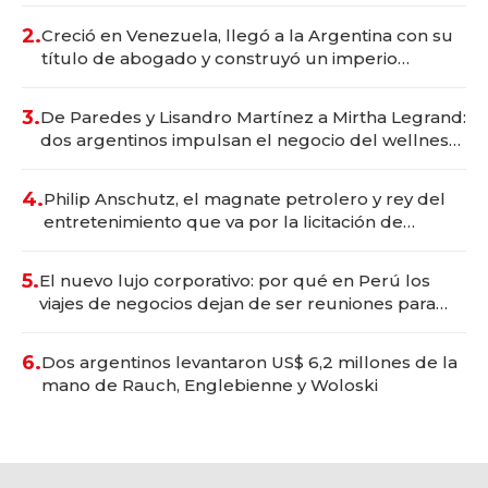
2.
Creció en Venezuela, llegó a la Argentina con su
título de abogado y construyó un imperio
gastronómico que revoluciona las marcas "fast
premium"
3.
De Paredes y Lisandro Martínez a Mirtha Legrand:
dos argentinos impulsan el negocio del wellness
deportivo y el cuidado corporal
4.
Philip Anschutz, el magnate petrolero y rey del
entretenimiento que va por la licitación de
Tecnópolis junto a Fénix
5.
El nuevo lujo corporativo: por qué en Perú los
viajes de negocios dejan de ser reuniones para
convertirse en experiencias transformadoras
6.
Dos argentinos levantaron US$ 6,2 millones de la
mano de Rauch, Englebienne y Woloski