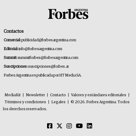
Contactos
Comercial:
publicidad@forbesargentina.com
Editorial:
info@forbesargentina.com
Summit:
summitforbes@forbesargentina.com
Suscripciones:
suscripciones@forbes.ar
Forbes Argentina es publicada por HT Media SA.
MediaKit
|
Newsletter
|
Contacto
|
Valores y estándares editoriales
|
Términos y condiciones
|
Legales
|
© 2026. Forbes Argentina. Todos
los derechos reservados.