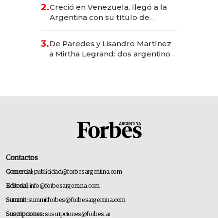
CEO en Vaca Muerta
2.
Creció en Venezuela, llegó a la
Argentina con su título de
abogado y construyó un imperio
gastronómico que revoluciona
3.
De Paredes y Lisandro Martínez
las marcas "fast premium"
a Mirtha Legrand: dos argentinos
impulsan el negocio del wellness
deportivo y el cuidado corporal
Contactos
Comercial:
publicidad@forbesargentina.com
Editorial:
info@forbesargentina.com
Summit:
summitforbes@forbesargentina.com
Suscripciones:
suscripciones@forbes.ar