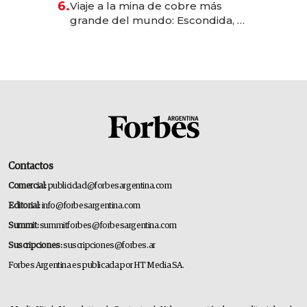
6.
Viaje a la mina de cobre más
grande del mundo: Escondida, el
gigante chileno que exporta US$
14.000 millones anuales
Contactos
Comercial:
publicidad@forbesargentina.com
Editorial:
info@forbesargentina.com
Summit:
summitforbes@forbesargentina.com
Suscripciones:
suscripciones@forbes.ar
Forbes Argentina es publicada por HT Media SA.