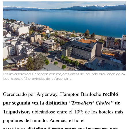
Los inversores del Hampton con mejores vistas del mundo provienen de 24
localidades y 12 provincias de la Argentina.
recibió
Gerenciado por Argenway, Hampton Bariloche
por segunda vez la distinción
de
"Travellers' Choice"
Tripadvisor,
ubicándose
entre el 10% de los hoteles más
populares del mundo. Además, el hotel
distribuyó renta entre sus inversores por
patagónico