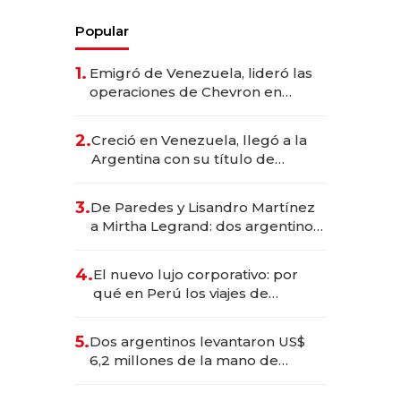
Popular
1.
Emigró de Venezuela, lideró las
operaciones de Chevron en
EE.UU. y hoy es la única mujer
CEO en Vaca Muerta
2.
Creció en Venezuela, llegó a la
Argentina con su título de
abogado y construyó un imperio
gastronómico que revoluciona
3.
De Paredes y Lisandro Martínez
las marcas "fast premium"
a Mirtha Legrand: dos argentinos
impulsan el negocio del wellness
deportivo y el cuidado corporal
4.
El nuevo lujo corporativo: por
qué en Perú los viajes de
negocios dejan de ser reuniones
para convertirse en experiencias
5.
Dos argentinos levantaron US$
transformadoras
6,2 millones de la mano de
Rauch, Englebienne y Woloski