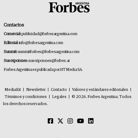
Contactos
Comercial:
publicidad@forbesargentina.com
Editorial:
info@forbesargentina.com
Summit:
summitforbes@forbesargentina.com
Suscripciones:
suscripciones@forbes.ar
Forbes Argentina es publicada por HT Media SA.
MediaKit
|
Newsletter
|
Contacto
|
Valores y estándares editoriales
|
Términos y condiciones
|
Legales
|
© 2026. Forbes Argentina. Todos
los derechos reservados.