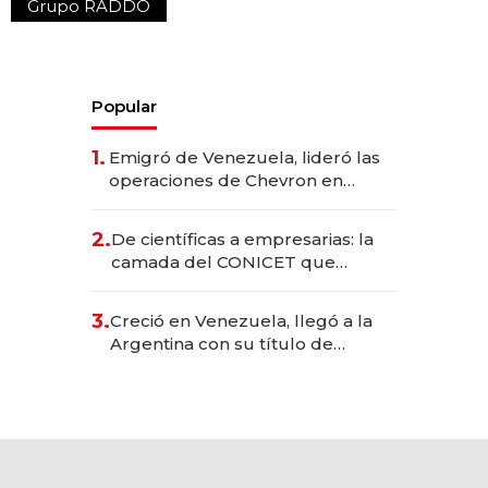
Grupo RADDO
Popular
1.
Emigró de Venezuela, lideró las
operaciones de Chevron en
EE.UU. y hoy es la única mujer
CEO en Vaca Muerta
2.
De científicas a empresarias: la
camada del CONICET que
levantó más de US$ 40 millones
para fundar startups biotech
3.
Creció en Venezuela, llegó a la
Argentina con su título de
abogado y construyó un imperio
gastronómico que revoluciona
las marcas "fast premium"