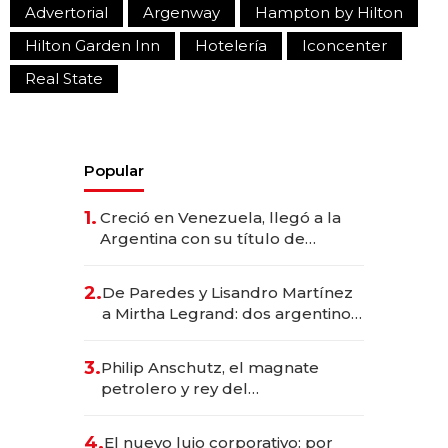
Advertorial
Argenway
Hampton by Hilton
Hilton Garden Inn
Hotelería
Iconcenter
Real State
Popular
1.
Creció en Venezuela, llegó a la
Argentina con su título de
abogado y construyó un imperio
gastronómico que revoluciona
2.
De Paredes y Lisandro Martínez
las marcas "fast premium"
a Mirtha Legrand: dos argentinos
impulsan el negocio del wellness
deportivo y el cuidado corporal
3.
Philip Anschutz, el magnate
petrolero y rey del
entretenimiento que va por la
licitación de Tecnópolis junto a
4.
El nuevo lujo corporativo: por