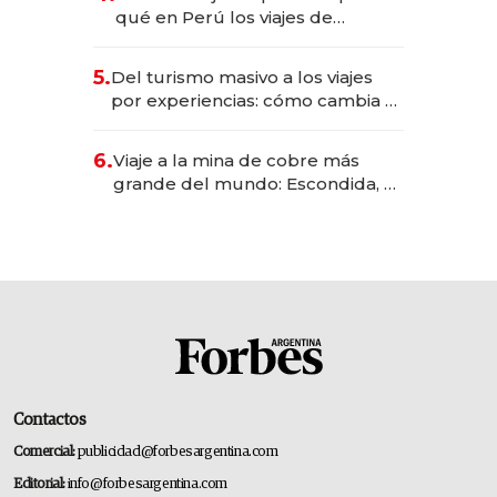
Fénix
qué en Perú los viajes de
negocios dejan de ser reuniones
para convertirse en experiencias
5.
Del turismo masivo a los viajes
transformadoras
por experiencias: cómo cambia el
negocio de la asistencia al viajero
6.
Viaje a la mina de cobre más
grande del mundo: Escondida, el
gigante chileno que exporta US$
14.000 millones anuales
Contactos
Comercial:
publicidad@forbesargentina.com
Editorial:
info@forbesargentina.com