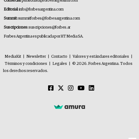
Comercial:
publicidad@forbesargentina.com
Editorial:
info@forbesargentina.com
Summit:
summitforbes@forbesargentina.com
Suscripciones:
suscripciones@forbes.ar
Forbes Argentina es publicada por HT Media SA.
MediaKit
|
Newsletter
|
Contacto
|
Valores y estándares editoriales
|
Términos y condiciones
|
Legales
|
© 2026. Forbes Argentina. Todos
los derechos reservados.