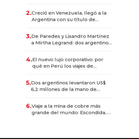
EE.UU. y hoy es la única mujer
CEO en Vaca Muerta
2.
Creció en Venezuela, llegó a la
Argentina con su título de
abogado y construyó un imperio
gastronómico que revoluciona
3.
De Paredes y Lisandro Martínez
las marcas "fast premium"
a Mirtha Legrand: dos argentinos
impulsan el negocio del wellness
deportivo y el cuidado corporal
4.
El nuevo lujo corporativo: por
qué en Perú los viajes de
negocios dejan de ser reuniones
para convertirse en experiencias
5.
Dos argentinos levantaron US$
transformadoras
6,2 millones de la mano de
Rauch, Englebienne y Woloski
6.
Viaje a la mina de cobre más
grande del mundo: Escondida, el
gigante chileno que exporta US$
14.000 millones anuales