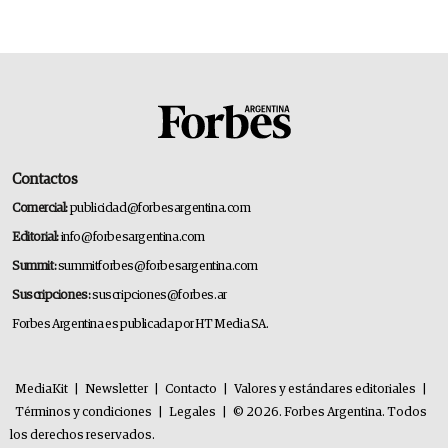
Contactos
Comercial:
publicidad@forbesargentina.com
Editorial:
info@forbesargentina.com
Summit:
summitforbes@forbesargentina.com
Suscripciones:
suscripciones@forbes.ar
Forbes Argentina es publicada por HT Media SA.
MediaKit
|
Newsletter
|
Contacto
|
Valores y estándares editoriales
|
Términos y condiciones
|
Legales
|
© 2026. Forbes Argentina. Todos
los derechos reservados.