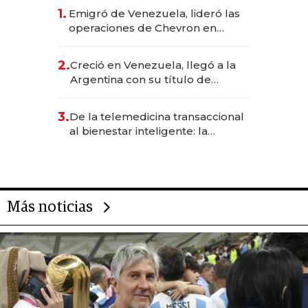
1.
Emigró de Venezuela, lideró las
operaciones de Chevron en
EE.UU. y hoy es la única mujer
CEO en Vaca Muerta
2.
Creció en Venezuela, llegó a la
Argentina con su título de
abogado y construyó un imperio
gastronómico que revoluciona
3.
De la telemedicina transaccional
las marcas "fast premium"
al bienestar inteligente: la
evolución de doc24 para
transformar a las organizaciones
Más noticias