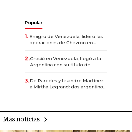
Popular
1.
Emigró de Venezuela, lideró las
operaciones de Chevron en
EE.UU. y hoy es la única mujer
CEO en Vaca Muerta
2.
Creció en Venezuela, llegó a la
Argentina con su título de
abogado y construyó un imperio
gastronómico que revoluciona
3.
De Paredes y Lisandro Martínez
las marcas "fast premium"
a Mirtha Legrand: dos argentinos
impulsan el negocio del wellness
deportivo y el cuidado corporal
Más noticias