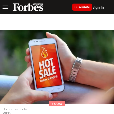
Sign In
Suscribite
TODAY
Un hot particular
WEB