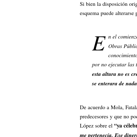
Si bien la disposición or
esquema puede alterarse p
E
n el comienz
Obras Públic
conocimiento
por no ejecutar las 
esta altura no es c
se enterara de nada
De acuerdo a Mola, Fatala
predecesores y que no pod
“ya céleb
López sobre el
me pertenecía. Ese dinero