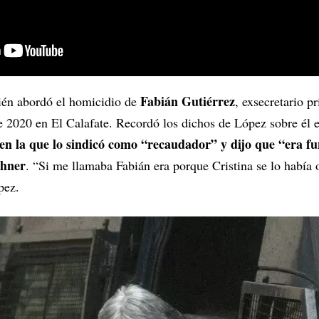
Fabián Gutiérrez
bién abordó el homicidio de
, exsecretario p
de 2020 en El Calafate. Recordó los dichos de López sobre él e
en la que lo sindicó como “recaudador” y dijo que “era fun
chner
. “Si me llamaba Fabián era porque Cristina se lo había 
pez.