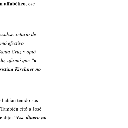
n alfabético
, ese
exsubsecretario de
omó efectivo
Santa Cruz y optó
ido, afirmó que “
a
ristina Kirchner no
 habían tenido sus
 También citó a José
ue dijo:
“Ese dinero no