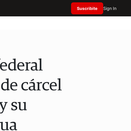
Suscribite
Sign In
federal
 de cárcel
y su
tua