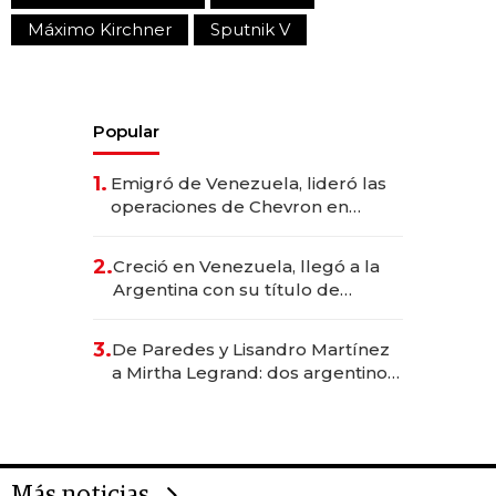
Máximo Kirchner
Sputnik V
Popular
1.
Emigró de Venezuela, lideró las
operaciones de Chevron en
EE.UU. y hoy es la única mujer
CEO en Vaca Muerta
2.
Creció en Venezuela, llegó a la
Argentina con su título de
abogado y construyó un imperio
gastronómico que revoluciona
3.
De Paredes y Lisandro Martínez
las marcas "fast premium"
a Mirtha Legrand: dos argentinos
impulsan el negocio del wellness
deportivo y el cuidado corporal