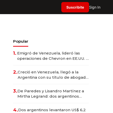
Suscribite
Sign In
Popular
1.
Emigró de Venezuela, lideró las
operaciones de Chevron en EE.UU. y
hoy es la única mujer CEO en Vaca
Muerta
2.
Creció en Venezuela, llegó a la
Argentina con su título de abogado
y construyó un imperio
gastronómico que revoluciona las
3.
De Paredes y Lisandro Martínez a
marcas "fast premium"
Mirtha Legrand: dos argentinos
impulsan el negocio del wellness
deportivo y el cuidado corporal
4.
Dos argentinos levantaron US$ 6,2