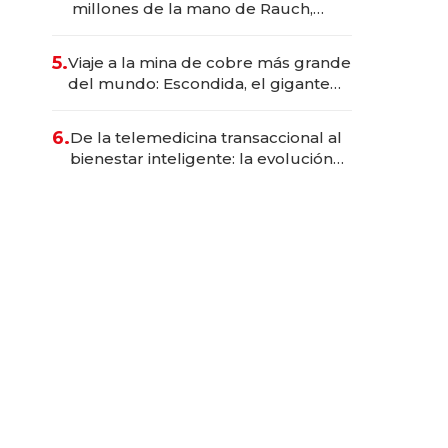
millones de la mano de Rauch,
Englebienne y Woloski
5.
Viaje a la mina de cobre más grande
del mundo: Escondida, el gigante
chileno que exporta US$ 14.000
millones anuales
6.
De la telemedicina transaccional al
bienestar inteligente: la evolución
de doc24 para transformar a las
organizaciones