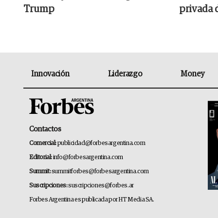
Trump
privada 
Innovación
Liderazgo
Money
Contactos
Comercial:
publicidad@forbesargentina.com
Editorial:
info@forbesargentina.com
Summit:
summitforbes@forbesargentina.com
Suscripciones:
suscripciones@forbes.ar
Forbes Argentina es publicada por HT Media SA.