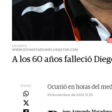
T
Maradona
WWW.DOHASTADIUMPLUSQATAR.COM
A los 60 años falleció D
SHARE
Ocurrió en horas del med
25 Noviembre de 2020 13.35
iego Armando Maradona