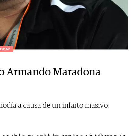
ODAY
iego Armando Maradona
iodía a causa de un infarto masivo.
, una de las personalidades argentinas más influyentes de