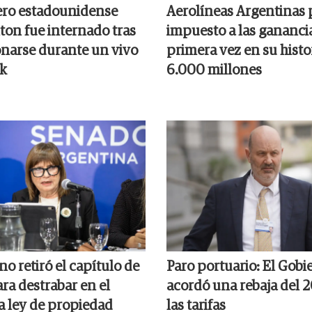
ero estadounidense
Aerolíneas Argentinas 
ton fue internado tras
impuesto a las gananci
onarse durante un vivo
primera vez en su histor
k
6.000 millones
no retiró el capítulo de
Paro portuario: El Gobi
ara destrabar en el
acordó una rebaja del 
a ley de propiedad
las tarifas