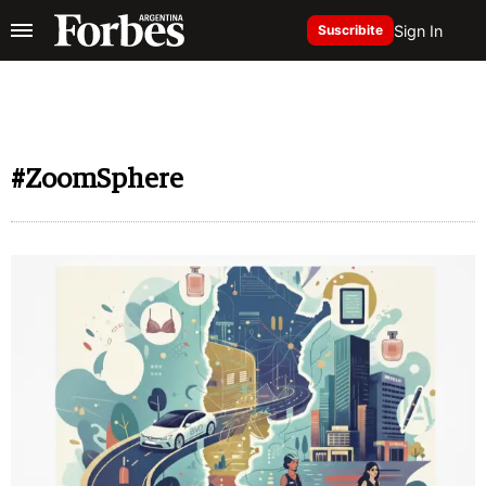
Sign In
Suscribite
#ZoomSphere