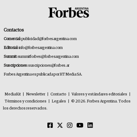
Contactos
Comercial:
publicidad@forbesargentina.com
Editorial:
info@forbesargentina.com
Summit:
summitforbes@forbesargentina.com
Suscripciones:
suscripciones@forbes.ar
Forbes Argentina es publicada por HT Media SA.
MediaKit
|
Newsletter
|
Contacto
|
Valores y estándares editoriales
|
Términos y condiciones
|
Legales
|
© 2026. Forbes Argentina. Todos
los derechos reservados.