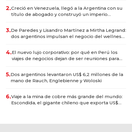
2.
Creció en Venezuela, llegó a la Argentina con su
título de abogado y construyó un imperio
gastronómico que revoluciona las marcas "fast
premium"
3.
De Paredes y Lisandro Martínez a Mirtha Legrand:
dos argentinos impulsan el negocio del wellness
deportivo y el cuidado corporal
4.
El nuevo lujo corporativo: por qué en Perú los
viajes de negocios dejan de ser reuniones para
convertirse en experiencias transformadoras
5.
Dos argentinos levantaron US$ 6,2 millones de la
mano de Rauch, Englebienne y Woloski
6.
Viaje a la mina de cobre más grande del mundo:
Escondida, el gigante chileno que exporta US$
14.000 millones anuales