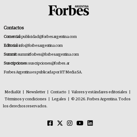
Contactos
Comercial:
publicidad@forbesargentina.com
Editorial:
info@forbesargentina.com
Summit:
summitforbes@forbesargentina.com
Suscripciones:
suscripciones@forbes.ar
Forbes Argentina es publicada por HT Media SA.
MediaKit
|
Newsletter
|
Contacto
|
Valores y estándares editoriales
|
Términos y condiciones
|
Legales
|
© 2026. Forbes Argentina. Todos
los derechos reservados.