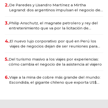
premium"
2.
De Paredes y Lisandro Martínez a Mirtha
Legrand: dos argentinos impulsan el negocio del
wellness deportivo y el cuidado corporal
3.
Philip Anschutz, el magnate petrolero y rey del
entretenimiento que va por la licitación de
Tecnópolis junto a Fénix
4.
El nuevo lujo corporativo: por qué en Perú los
viajes de negocios dejan de ser reuniones para
convertirse en experiencias transformadoras
5.
Del turismo masivo a los viajes por experiencias:
cómo cambia el negocio de la asistencia al viajero
6.
Viaje a la mina de cobre más grande del mundo:
Escondida, el gigante chileno que exporta US$
14.000 millones anuales