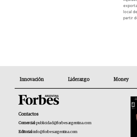
exporta
local d
partir d
Innovación
Liderazgo
Money
Contactos
Comercial:
publicidad@forbesargentina.com
Editorial:
info@forbesargentina.com