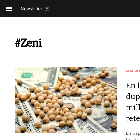
Newsletter
#Zeni
MACRO
En 
dup
mil
rete
En los 
liquida