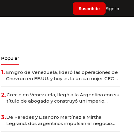
Suscribite
Sign In
Popular
1.
Emigró de Venezuela, lideró las operaciones de
Chevron en EE.UU. y hoy es la única mujer CEO
en Vaca Muerta
2.
Creció en Venezuela, llegó a la Argentina con su
título de abogado y construyó un imperio
gastronómico que revoluciona las marcas "fast
premium"
3.
De Paredes y Lisandro Martínez a Mirtha
Legrand: dos argentinos impulsan el negocio
del wellness deportivo y el cuidado corporal