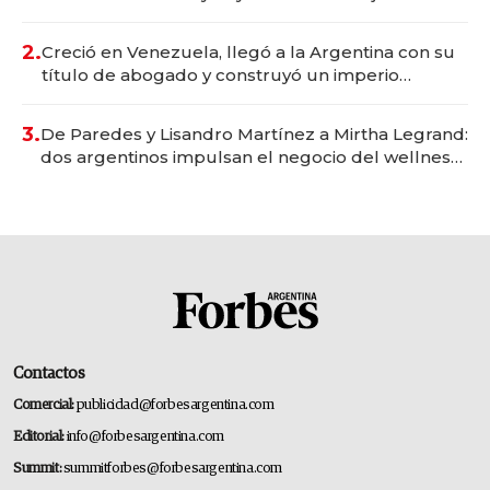
Vaca Muerta
2.
Creció en Venezuela, llegó a la Argentina con su
título de abogado y construyó un imperio
gastronómico que revoluciona las marcas "fast
premium"
3.
De Paredes y Lisandro Martínez a Mirtha Legrand:
dos argentinos impulsan el negocio del wellness
deportivo y el cuidado corporal
Contactos
Comercial:
publicidad@forbesargentina.com
Editorial:
info@forbesargentina.com
Summit:
summitforbes@forbesargentina.com