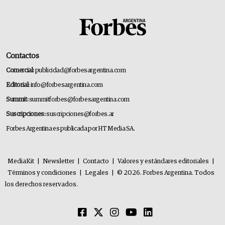
Contactos
Comercial:
publicidad@forbesargentina.com
Editorial:
info@forbesargentina.com
Summit:
summitforbes@forbesargentina.com
Suscripciones:
suscripciones@forbes.ar
Forbes Argentina es publicada por HT Media SA.
MediaKit
|
Newsletter
|
Contacto
|
Valores y estándares editoriales
|
Términos y condiciones
|
Legales
|
© 2026. Forbes Argentina. Todos
los derechos reservados.