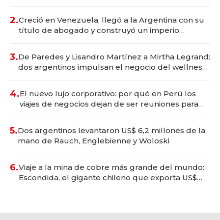
Vaca Muerta
2.
Creció en Venezuela, llegó a la Argentina con su
título de abogado y construyó un imperio
gastronómico que revoluciona las marcas "fast
premium"
3.
De Paredes y Lisandro Martínez a Mirtha Legrand:
dos argentinos impulsan el negocio del wellness
deportivo y el cuidado corporal
4.
El nuevo lujo corporativo: por qué en Perú los
viajes de negocios dejan de ser reuniones para
convertirse en experiencias transformadoras
5.
Dos argentinos levantaron US$ 6,2 millones de la
mano de Rauch, Englebienne y Woloski
6.
Viaje a la mina de cobre más grande del mundo:
Escondida, el gigante chileno que exporta US$
14.000 millones anuales