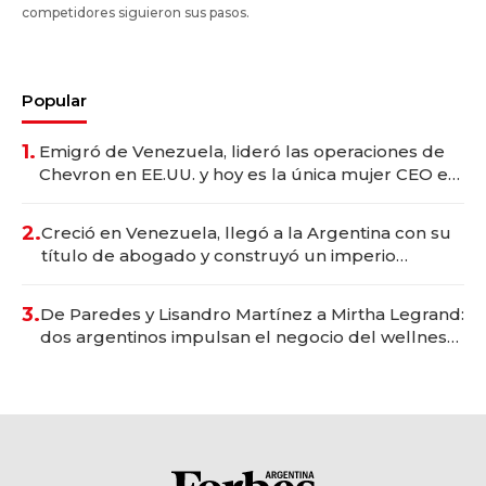
competidores siguieron sus pasos.
Popular
1.
Emigró de Venezuela, lideró las operaciones de
Chevron en EE.UU. y hoy es la única mujer CEO en
Vaca Muerta
2.
Creció en Venezuela, llegó a la Argentina con su
título de abogado y construyó un imperio
gastronómico que revoluciona las marcas "fast
premium"
3.
De Paredes y Lisandro Martínez a Mirtha Legrand:
dos argentinos impulsan el negocio del wellness
deportivo y el cuidado corporal