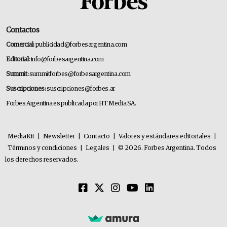
Contactos
Comercial:
publicidad@forbesargentina.com
Editorial:
info@forbesargentina.com
Summit:
summitforbes@forbesargentina.com
Suscripciones:
suscripciones@forbes.ar
Forbes Argentina es publicada por HT Media SA.
MediaKit
|
Newsletter
|
Contacto
|
Valores y estándares editoriales
|
Términos y condiciones
|
Legales
|
© 2026. Forbes Argentina. Todos
los derechos reservados.