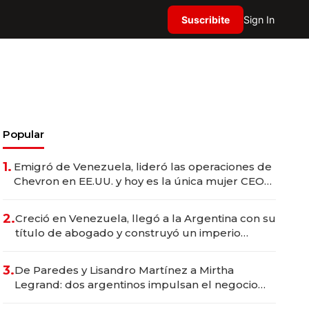
Suscribite
Sign In
Popular
1.
Emigró de Venezuela, lideró las operaciones de
Chevron en EE.UU. y hoy es la única mujer CEO
en Vaca Muerta
2.
Creció en Venezuela, llegó a la Argentina con su
título de abogado y construyó un imperio
gastronómico que revoluciona las marcas "fast
premium"
3.
De Paredes y Lisandro Martínez a Mirtha
Legrand: dos argentinos impulsan el negocio
del wellness deportivo y el cuidado corporal