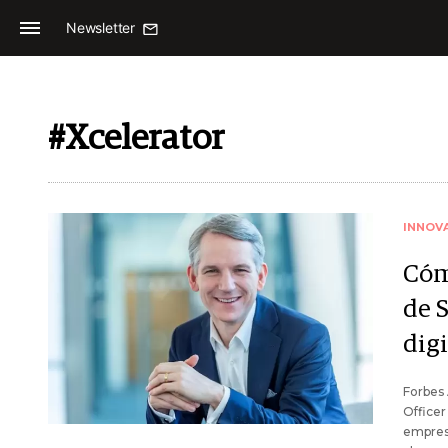
Newsletter
#Xcelerator
INNOV
Cóm
de 
digi
Forbes 
Officer
empresa