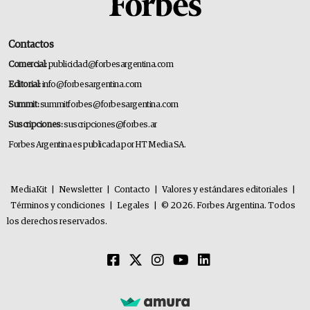
Contactos
Comercial:
publicidad@forbesargentina.com
Editorial:
info@forbesargentina.com
Summit:
summitforbes@forbesargentina.com
Suscripciones:
suscripciones@forbes.ar
Forbes Argentina es publicada por HT Media SA.
MediaKit
|
Newsletter
|
Contacto
|
Valores y estándares editoriales
|
Términos y condiciones
|
Legales
|
© 2026. Forbes Argentina. Todos
los derechos reservados.