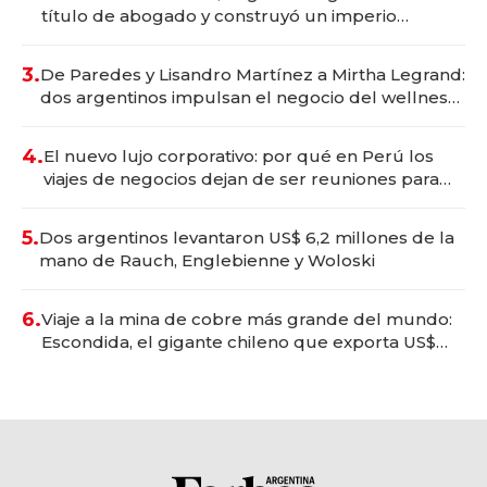
título de abogado y construyó un imperio
gastronómico que revoluciona las marcas "fast
premium"
3.
De Paredes y Lisandro Martínez a Mirtha Legrand:
dos argentinos impulsan el negocio del wellness
deportivo y el cuidado corporal
4.
El nuevo lujo corporativo: por qué en Perú los
viajes de negocios dejan de ser reuniones para
convertirse en experiencias transformadoras
5.
Dos argentinos levantaron US$ 6,2 millones de la
mano de Rauch, Englebienne y Woloski
6.
Viaje a la mina de cobre más grande del mundo:
Escondida, el gigante chileno que exporta US$
14.000 millones anuales