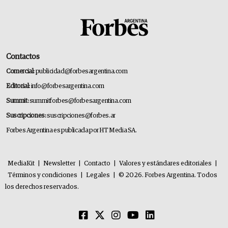
Contactos
Comercial:
publicidad@forbesargentina.com
Editorial:
info@forbesargentina.com
Summit:
summitforbes@forbesargentina.com
Suscripciones:
suscripciones@forbes.ar
Forbes Argentina es publicada por HT Media SA.
MediaKit
|
Newsletter
|
Contacto
|
Valores y estándares editoriales
|
Términos y condiciones
|
Legales
|
© 2026. Forbes Argentina. Todos
los derechos reservados.