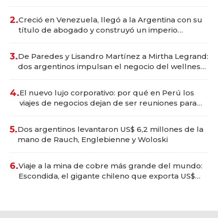
Vaca Muerta
2.
Creció en Venezuela, llegó a la Argentina con su
título de abogado y construyó un imperio
gastronómico que revoluciona las marcas "fast
premium"
3.
De Paredes y Lisandro Martínez a Mirtha Legrand:
dos argentinos impulsan el negocio del wellness
deportivo y el cuidado corporal
4.
El nuevo lujo corporativo: por qué en Perú los
viajes de negocios dejan de ser reuniones para
convertirse en experiencias transformadoras
5.
Dos argentinos levantaron US$ 6,2 millones de la
mano de Rauch, Englebienne y Woloski
6.
Viaje a la mina de cobre más grande del mundo:
Escondida, el gigante chileno que exporta US$
14.000 millones anuales