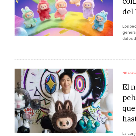
com
del
Los peq
genera
datos d
NEGOC
El n
pel
que
has
La conj