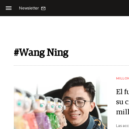
Newsletter
#Wang Ning
MILLO
El f
su 
mil
Las acc