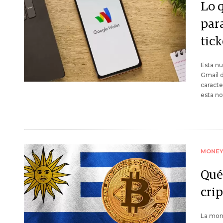
Lo 
para
tick
Esta nu
Gmail d
caracte
esta no
MONE
Qué 
cri
La mone