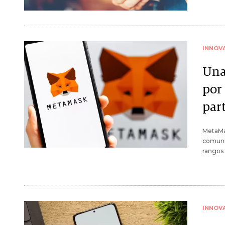
INNOV
Una
por
part
MetaMa
comunid
rangos 
INNOV