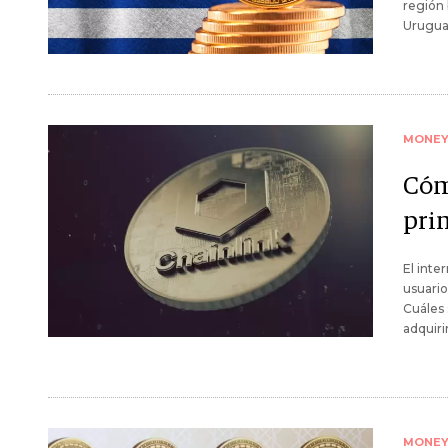
región 
Uruguay
MONE
Cómo
pri
El inte
usuario
Cuáles
adquirir
MONE