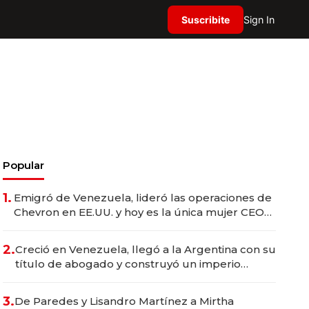
Suscribite
Sign In
Popular
1.
Emigró de Venezuela, lideró las operaciones de
Chevron en EE.UU. y hoy es la única mujer CEO
en Vaca Muerta
2.
Creció en Venezuela, llegó a la Argentina con su
título de abogado y construyó un imperio
gastronómico que revoluciona las marcas "fast
premium"
3.
De Paredes y Lisandro Martínez a Mirtha