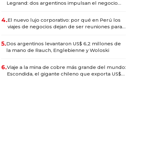
Legrand: dos argentinos impulsan el negocio
del wellness deportivo y el cuidado corporal
4.
El nuevo lujo corporativo: por qué en Perú los
viajes de negocios dejan de ser reuniones para
convertirse en experiencias transformadoras
5.
Dos argentinos levantaron US$ 6,2 millones de
la mano de Rauch, Englebienne y Woloski
6.
Viaje a la mina de cobre más grande del mundo:
Escondida, el gigante chileno que exporta US$
14.000 millones anuales