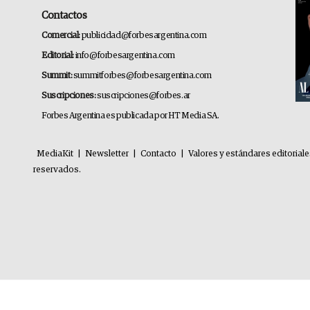
Contactos
Comercial:
publicidad@forbesargentina.com
Editorial:
info@forbesargentina.com
Summit:
summitforbes@forbesargentina.com
Suscripciones:
suscripciones@forbes.ar
Forbes Argentina es publicada por HT Media SA.
MediaKit
|
Newsletter
|
Contacto
|
Valores y estándares editorial
reservados.