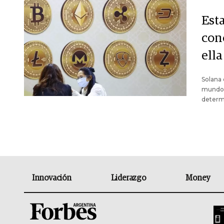
Esta
con
ella
Solana 
mundo c
determi
Innovación
Liderazgo
Money