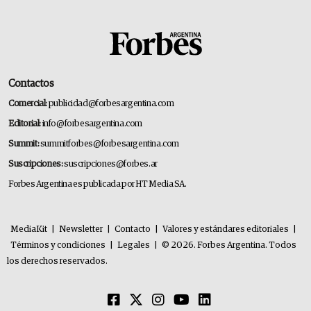
Contactos
Comercial:
publicidad@forbesargentina.com
Editorial:
info@forbesargentina.com
Summit:
summitforbes@forbesargentina.com
Suscripciones:
suscripciones@forbes.ar
Forbes Argentina es publicada por HT Media SA.
MediaKit
|
Newsletter
|
Contacto
|
Valores y estándares editoriales
|
Términos y condiciones
|
Legales
|
© 2026. Forbes Argentina. Todos
los derechos reservados.