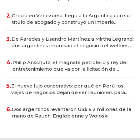
Vaca Muerta
2.
Creció en Venezuela, llegó a la Argentina con su
título de abogado y construyó un imperio
gastronómico que revoluciona las marcas "fast
premium"
3.
De Paredes y Lisandro Martínez a Mirtha Legrand:
dos argentinos impulsan el negocio del wellness
deportivo y el cuidado corporal
4.
Philip Anschutz, el magnate petrolero y rey del
entretenimiento que va por la licitación de
Tecnópolis junto a Fénix
5.
El nuevo lujo corporativo: por qué en Perú los
viajes de negocios dejan de ser reuniones para
convertirse en experiencias transformadoras
6.
Dos argentinos levantaron US$ 6,2 millones de la
mano de Rauch, Englebienne y Woloski