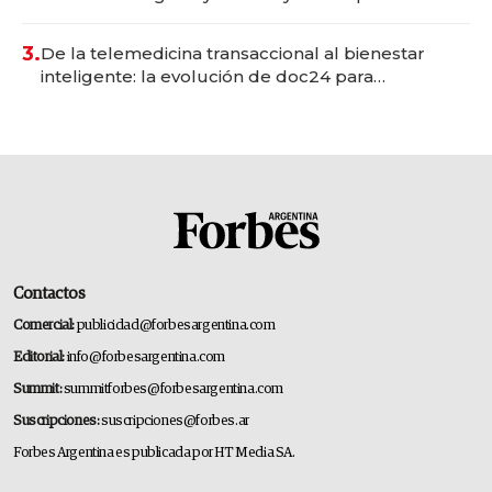
gastronómico que revoluciona las marcas "fast
premium"
3.
De la telemedicina transaccional al bienestar
inteligente: la evolución de doc24 para
transformar a las organizaciones
Contactos
Comercial:
publicidad@forbesargentina.com
Editorial:
info@forbesargentina.com
Summit:
summitforbes@forbesargentina.com
Suscripciones:
suscripciones@forbes.ar
Forbes Argentina es publicada por HT Media SA.