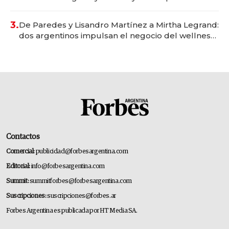
gastronómico que revoluciona las marcas "fast
premium"
3.
De Paredes y Lisandro Martínez a Mirtha Legrand:
dos argentinos impulsan el negocio del wellness
deportivo y el cuidado corporal
Contactos
Comercial:
publicidad@forbesargentina.com
Editorial:
info@forbesargentina.com
Summit:
summitforbes@forbesargentina.com
Suscripciones:
suscripciones@forbes.ar
Forbes Argentina es publicada por HT Media SA.