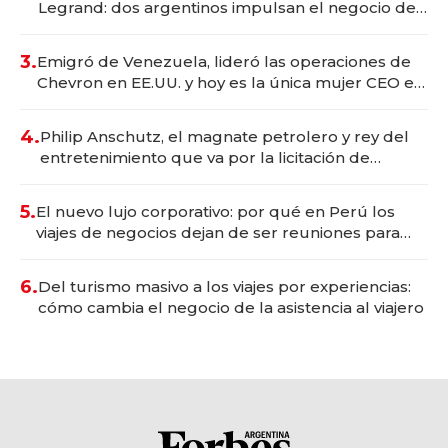
Legrand: dos argentinos impulsan el negocio del
wellness deportivo y el cuidado corporal
3.
Emigró de Venezuela, lideró las operaciones de
Chevron en EE.UU. y hoy es la única mujer CEO en
Vaca Muerta
4.
Philip Anschutz, el magnate petrolero y rey del
entretenimiento que va por la licitación de
Tecnópolis junto a Fénix
5.
El nuevo lujo corporativo: por qué en Perú los
viajes de negocios dejan de ser reuniones para
convertirse en experiencias transformadoras
6.
Del turismo masivo a los viajes por experiencias:
cómo cambia el negocio de la asistencia al viajero