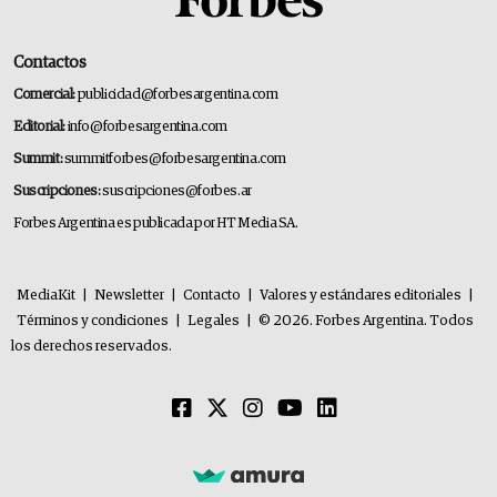
Contactos
Comercial:
publicidad@forbesargentina.com
Editorial:
info@forbesargentina.com
Summit:
summitforbes@forbesargentina.com
Suscripciones:
suscripciones@forbes.ar
Forbes Argentina es publicada por HT Media SA.
MediaKit
|
Newsletter
|
Contacto
|
Valores y estándares editoriales
|
Términos y condiciones
|
Legales
|
© 2026. Forbes Argentina. Todos
los derechos reservados.