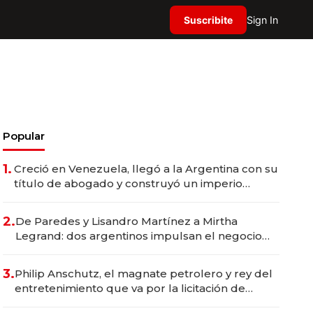
Suscribite
Sign In
Popular
1.
Creció en Venezuela, llegó a la Argentina con su
título de abogado y construyó un imperio
gastronómico que revoluciona las marcas "fast
premium"
2.
De Paredes y Lisandro Martínez a Mirtha
Legrand: dos argentinos impulsan el negocio
del wellness deportivo y el cuidado corporal
3.
Philip Anschutz, el magnate petrolero y rey del
entretenimiento que va por la licitación de
Tecnópolis junto a Fénix