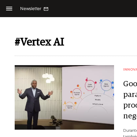
Newsletter
#Vertex AI
INNOV
Goo
par
pro
neg
Durante
tambié