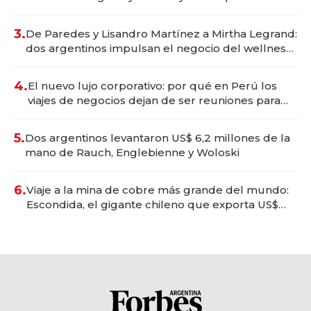
gastronómico que revoluciona las marcas "fast
premium"
3.
De Paredes y Lisandro Martínez a Mirtha Legrand:
dos argentinos impulsan el negocio del wellness
deportivo y el cuidado corporal
4.
El nuevo lujo corporativo: por qué en Perú los
viajes de negocios dejan de ser reuniones para
convertirse en experiencias transformadoras
5.
Dos argentinos levantaron US$ 6,2 millones de la
mano de Rauch, Englebienne y Woloski
6.
Viaje a la mina de cobre más grande del mundo:
Escondida, el gigante chileno que exporta US$
14.000 millones anuales