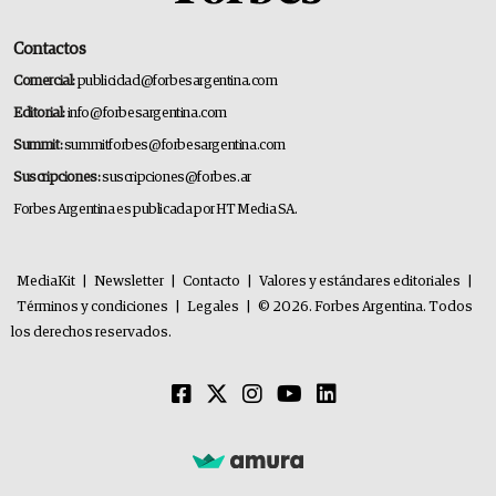
Contactos
Comercial:
publicidad@forbesargentina.com
Editorial:
info@forbesargentina.com
Summit:
summitforbes@forbesargentina.com
Suscripciones:
suscripciones@forbes.ar
Forbes Argentina es publicada por HT Media SA.
MediaKit
|
Newsletter
|
Contacto
|
Valores y estándares editoriales
|
Términos y condiciones
|
Legales
|
© 2026. Forbes Argentina. Todos
los derechos reservados.