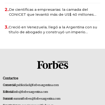
Vaca Muerta
2.
De científicas a empresarias: la camada del
CONICET que levantó más de US$ 40 millones
para fundar startups biotech
3.
Creció en Venezuela, llegó a la Argentina con su
título de abogado y construyó un imperio
gastronómico que revoluciona las marcas "fast
premium"
Contactos
Comercial:
publicidad@forbesargentina.com
Editorial:
info@forbesargentina.com
Summit:
summitforbes@forbesargentina.com