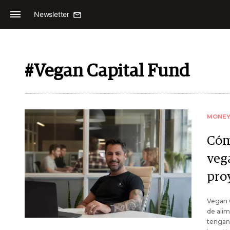
Newsletter
#Vegan Capital Fund
MONE
Cóm
vega
pro
Vegan C
de alim
tengan