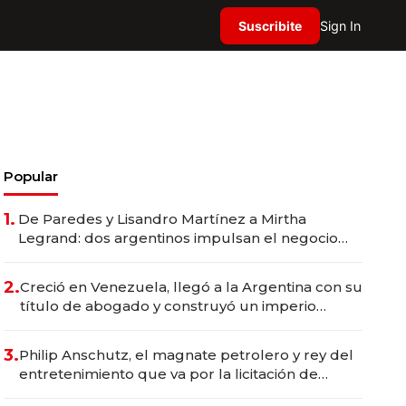
Suscribite
Sign In
Popular
1.
De Paredes y Lisandro Martínez a Mirtha
Legrand: dos argentinos impulsan el negocio
del wellness deportivo y el cuidado corporal
2.
Creció en Venezuela, llegó a la Argentina con su
título de abogado y construyó un imperio
gastronómico que revoluciona las marcas "fast
premium"
3.
Philip Anschutz, el magnate petrolero y rey del
entretenimiento que va por la licitación de
Tecnópolis junto a Fénix