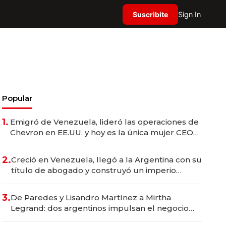
Suscribite
Sign In
Popular
1.
Emigró de Venezuela, lideró las operaciones de
Chevron en EE.UU. y hoy es la única mujer CEO
en Vaca Muerta
2.
Creció en Venezuela, llegó a la Argentina con su
título de abogado y construyó un imperio
gastronómico que revoluciona las marcas "fast
premium"
3.
De Paredes y Lisandro Martínez a Mirtha
Legrand: dos argentinos impulsan el negocio
del wellness deportivo y el cuidado corporal