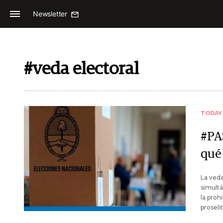
Newsletter
#veda electoral
TODAY
#PA
qué
La veda
simultá
la proh
proseli