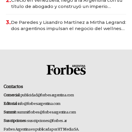
2.
Creció en Venezuela, llegó a la Argentina con su
título de abogado y construyó un imperio
gastronómico que revoluciona las marcas "fast
premium"
3.
De Paredes y Lisandro Martínez a Mirtha Legrand:
dos argentinos impulsan el negocio del wellness
deportivo y el cuidado corporal
Contactos
Comercial:
publicidad@forbesargentina.com
Editorial:
info@forbesargentina.com
Summit:
summitforbes@forbesargentina.com
Suscripciones:
suscripciones@forbes.ar
Forbes Argentina es publicada por HT Media SA.