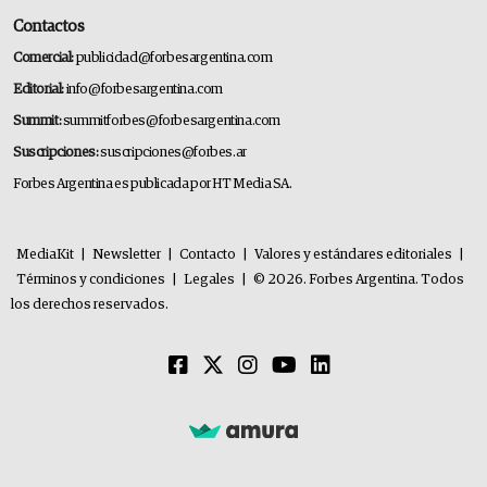
Contactos
Comercial:
publicidad@forbesargentina.com
Editorial:
info@forbesargentina.com
Summit:
summitforbes@forbesargentina.com
Suscripciones:
suscripciones@forbes.ar
Forbes Argentina es publicada por HT Media SA.
MediaKit
|
Newsletter
|
Contacto
|
Valores y estándares editoriales
|
Términos y condiciones
|
Legales
|
© 2026. Forbes Argentina. Todos
los derechos reservados.