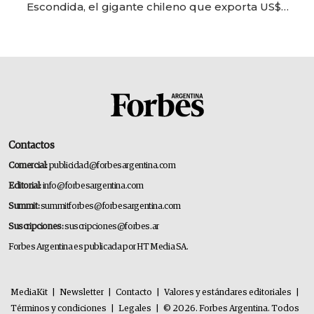
Escondida, el gigante chileno que exporta US$
14.000 millones anuales
Contactos
Comercial:
publicidad@forbesargentina.com
Editorial:
info@forbesargentina.com
Summit:
summitforbes@forbesargentina.com
Suscripciones:
suscripciones@forbes.ar
Forbes Argentina es publicada por HT Media SA.
MediaKit
|
Newsletter
|
Contacto
|
Valores y estándares editoriales
|
Términos y condiciones
|
Legales
|
© 2026. Forbes Argentina. Todos