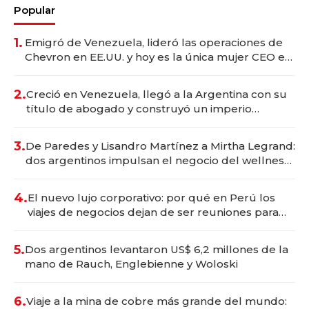
Popular
1.
Emigró de Venezuela, lideró las operaciones de
Chevron en EE.UU. y hoy es la única mujer CEO en
Vaca Muerta
2.
Creció en Venezuela, llegó a la Argentina con su
título de abogado y construyó un imperio
gastronómico que revoluciona las marcas "fast
premium"
3.
De Paredes y Lisandro Martínez a Mirtha Legrand:
dos argentinos impulsan el negocio del wellness
deportivo y el cuidado corporal
4.
El nuevo lujo corporativo: por qué en Perú los
viajes de negocios dejan de ser reuniones para
convertirse en experiencias transformadoras
5.
Dos argentinos levantaron US$ 6,2 millones de la
mano de Rauch, Englebienne y Woloski
6.
Viaje a la mina de cobre más grande del mundo: