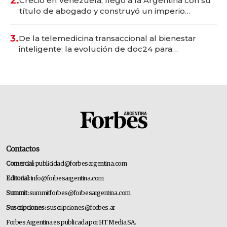
2.
Creció en Venezuela, llegó a la Argentina con su
título de abogado y construyó un imperio
gastronómico que revoluciona las marcas "fast
premium"
3.
De la telemedicina transaccional al bienestar
inteligente: la evolución de doc24 para
transformar a las organizaciones
Contactos
Comercial:
publicidad@forbesargentina.com
Editorial:
info@forbesargentina.com
Summit:
summitforbes@forbesargentina.com
Suscripciones:
suscripciones@forbes.ar
Forbes Argentina es publicada por HT Media SA.