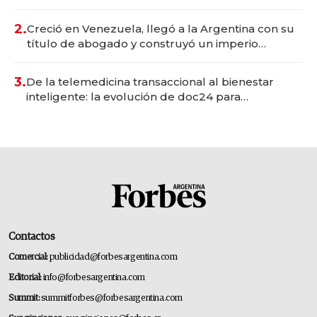
Vaca Muerta
2.
Creció en Venezuela, llegó a la Argentina con su
título de abogado y construyó un imperio
gastronómico que revoluciona las marcas "fast
premium"
3.
De la telemedicina transaccional al bienestar
inteligente: la evolución de doc24 para
transformar a las organizaciones
Contactos
Comercial:
publicidad@forbesargentina.com
Editorial:
info@forbesargentina.com
Summit:
summitforbes@forbesargentina.com