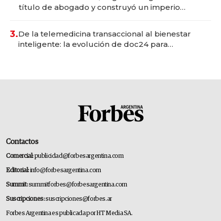
título de abogado y construyó un imperio
gastronómico que revoluciona las marcas "fast
premium"
3.
De la telemedicina transaccional al bienestar
inteligente: la evolución de doc24 para
transformar a las organizaciones
Contactos
Comercial:
publicidad@forbesargentina.com
Editorial:
info@forbesargentina.com
Summit:
summitforbes@forbesargentina.com
Suscripciones:
suscripciones@forbes.ar
Forbes Argentina es publicada por HT Media SA.