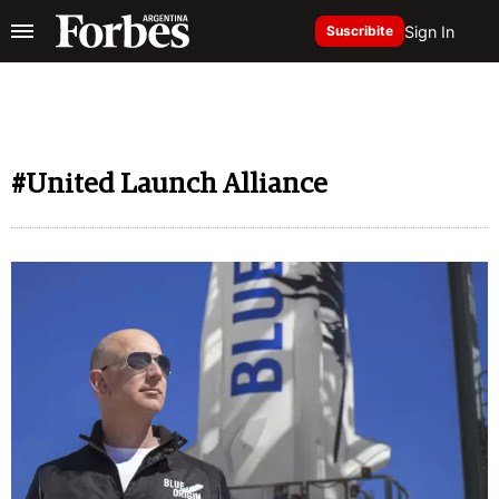
Sign In
Suscribite
#United Launch Alliance