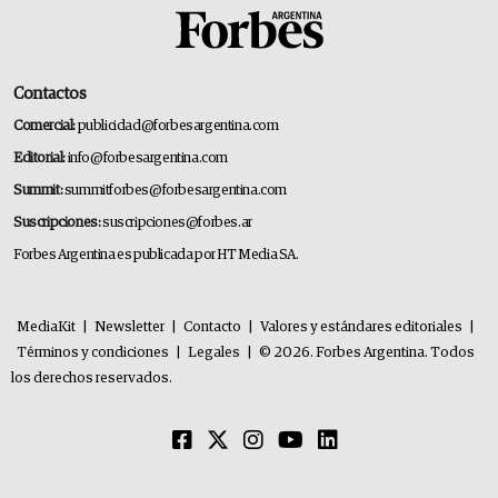
Contactos
Comercial:
publicidad@forbesargentina.com
Editorial:
info@forbesargentina.com
Summit:
summitforbes@forbesargentina.com
Suscripciones:
suscripciones@forbes.ar
Forbes Argentina es publicada por HT Media SA.
MediaKit
|
Newsletter
|
Contacto
|
Valores y estándares editoriales
|
Términos y condiciones
|
Legales
|
© 2026. Forbes Argentina. Todos
los derechos reservados.