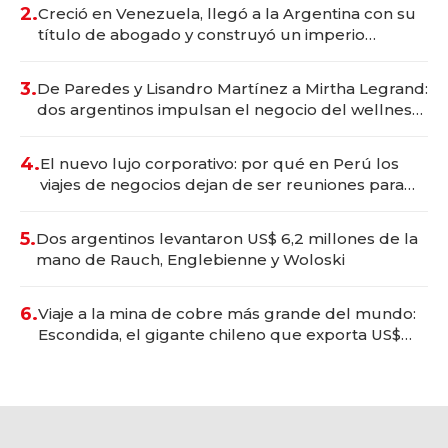
2.
Creció en Venezuela, llegó a la Argentina con su
título de abogado y construyó un imperio
gastronómico que revoluciona las marcas "fast
premium"
3.
De Paredes y Lisandro Martínez a Mirtha Legrand:
dos argentinos impulsan el negocio del wellness
deportivo y el cuidado corporal
4.
El nuevo lujo corporativo: por qué en Perú los
viajes de negocios dejan de ser reuniones para
convertirse en experiencias transformadoras
5.
Dos argentinos levantaron US$ 6,2 millones de la
mano de Rauch, Englebienne y Woloski
6.
Viaje a la mina de cobre más grande del mundo:
Escondida, el gigante chileno que exporta US$
14.000 millones anuales