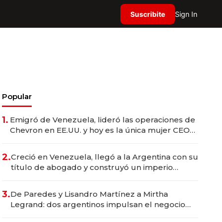
Suscribite
Sign In
Popular
1.
Emigró de Venezuela, lideró las operaciones de
Chevron en EE.UU. y hoy es la única mujer CEO
en Vaca Muerta
2.
Creció en Venezuela, llegó a la Argentina con su
título de abogado y construyó un imperio
gastronómico que revoluciona las marcas "fast
premium"
3.
De Paredes y Lisandro Martínez a Mirtha
Legrand: dos argentinos impulsan el negocio
del wellness deportivo y el cuidado corporal