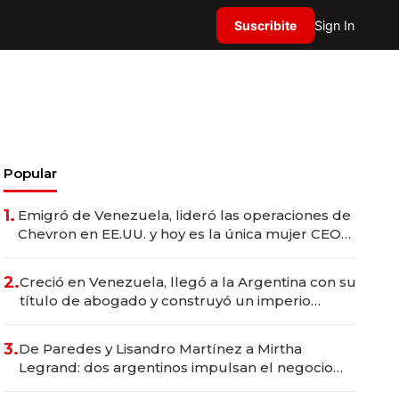
Suscribite
Sign In
Popular
1.
Emigró de Venezuela, lideró las operaciones de
Chevron en EE.UU. y hoy es la única mujer CEO
en Vaca Muerta
2.
Creció en Venezuela, llegó a la Argentina con su
título de abogado y construyó un imperio
gastronómico que revoluciona las marcas "fast
premium"
3.
De Paredes y Lisandro Martínez a Mirtha
Legrand: dos argentinos impulsan el negocio
del wellness deportivo y el cuidado corporal